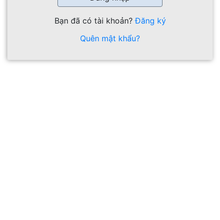
Bạn đã có tài khoản?
Đăng ký
Quên mật khẩu?